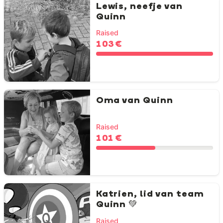
Lewis, neefje van
Quinn
Raised
103 €
Oma van Quinn
Raised
101 €
Katrien, lid van team
Quinn 💚
Raised