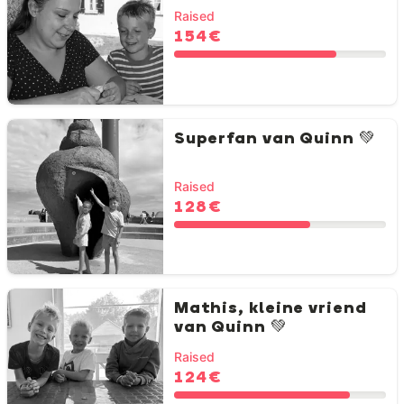
Raised
154 €
Superfan van Quinn 💚
Raised
128 €
Mathis, kleine vriend
van Quinn 💚
Raised
124 €