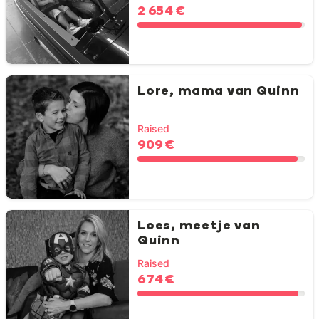
2 654 €
Lore, mama van Quinn
Raised
909 €
Loes, meetje van
Quinn
Raised
674 €