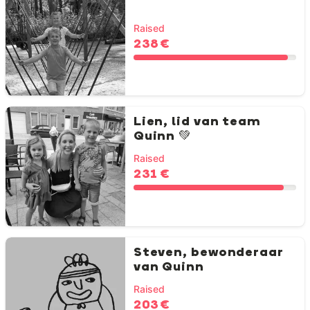
Raised
238 €
Lien, lid van team
Quinn 💚
Raised
231 €
Steven, bewonderaar
van Quinn
Raised
203 €