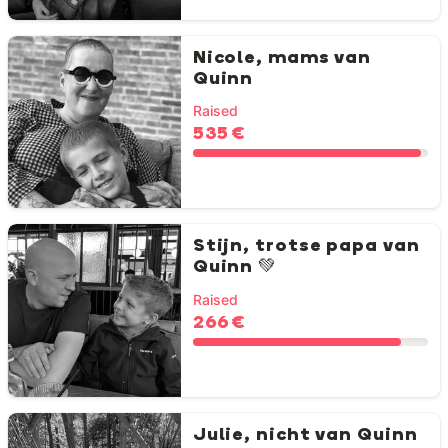
Nicole, mams van
Quinn
Raised
535 €
Stijn, trotse papa van
Quinn 💚
Raised
266 €
Julie, nicht van Quinn