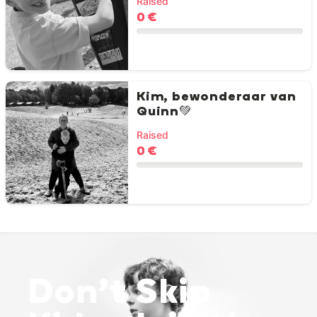
Raised
0 €
Kim, bewonderaar van
Quinn💚
Raised
0 €
Don’t Skip