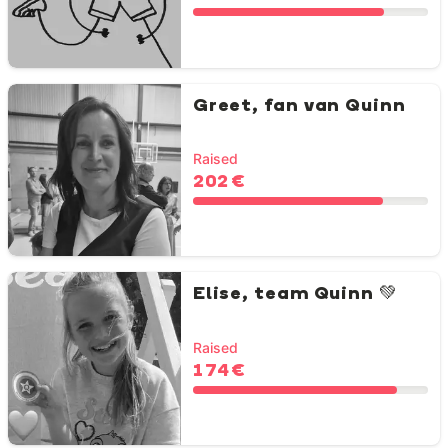
Greet, fan van Quinn
Raised
202 €
Elise, team Quinn 💚
Raised
174 €