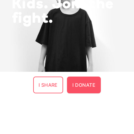
Kids. Join the
fight.
I SHARE
I DONATE