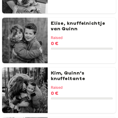
Elise, knuffelnichtje
van Quinn
Raised
0 €
Kim, Quinn's
knuffeltante
Raised
0 €