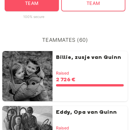
TEAM
TEAM
100% secure
TEAMMATES (60)
Billie, zusje van Quinn
Raised
2 726 €
Eddy, Opa van Quinn
Raised