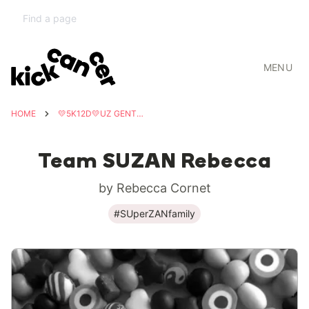
MENU
HOME
💛5K12D💛UZ GENT💛
Team SUZAN Rebecca
by Rebecca Cornet
#SUperZANfamily