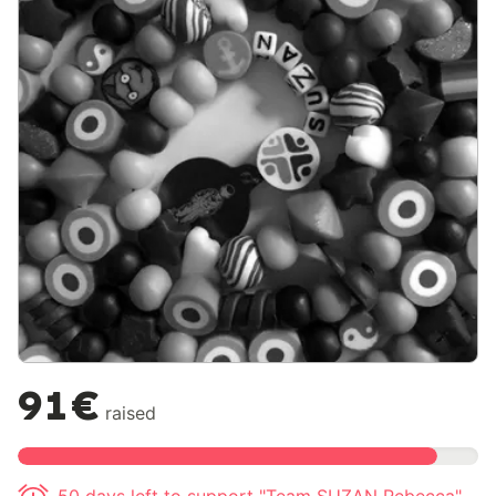
91€
raised