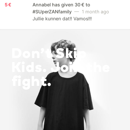
5 €
Annabel has given 30 € to
#SUperZANfamily
— 1 month ago
Jullie kunnen dat!! Vamos!!!
Don’t Skip
Kids. Join the
fight.