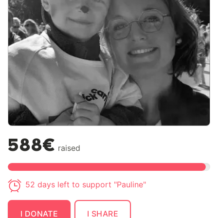
588€
raised
52 days left to support "Pauline"
I DONATE
I SHARE