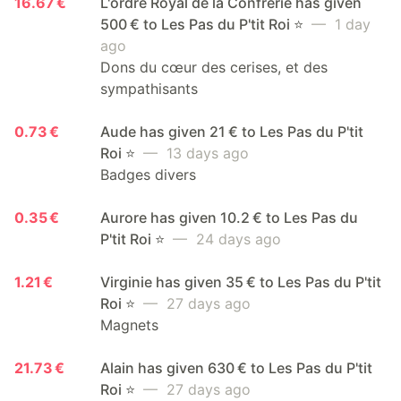
16.67 €
L'ordre Royal de la Confrérie has given
500 € to Les Pas du P'tit Roi ⭐️
— 1 day
ago
Dons du cœur des cerises, et des
sympathisants
0.73 €
Aude has given 21 € to Les Pas du P'tit
Roi ⭐️
— 13 days ago
Badges divers
0.35 €
Aurore has given 10.2 € to Les Pas du
P'tit Roi ⭐️
— 24 days ago
1.21 €
Virginie has given 35 € to Les Pas du P'tit
Roi ⭐️
— 27 days ago
Magnets
21.73 €
Alain has given 630 € to Les Pas du P'tit
Roi ⭐️
— 27 days ago