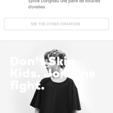
Sylvie Durignieu une paire de boucles
d’oreilles
SEE THE OTHER DONATORS
Don’t Skip
Kids. Join the
fight.