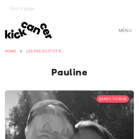
MENU
HOME
LES PAS DU P'TIT ROI ⭐️
Pauline
READY TO RUN