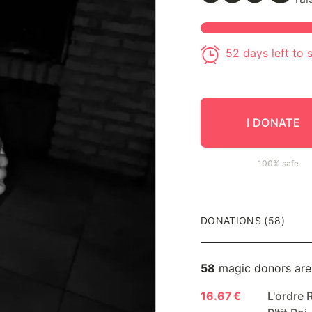
52 days left to
I DONATE
100% safe
DONATIONS (58)
58
magic donors are
16.67 €
L'ordre 