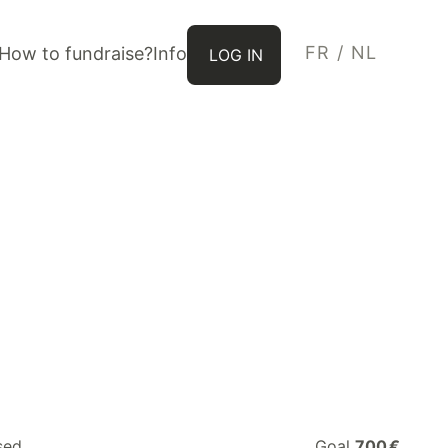
FR
/
NL
How to fundraise?
Info
LOG IN
sed
Goal
700 €