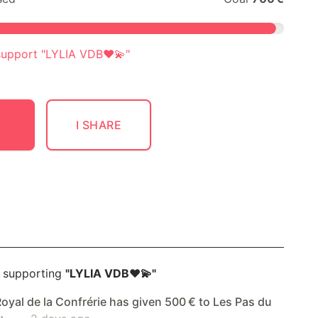
 support "LYLIA VDB❤️💫"
I SHARE
 supporting
"LYLIA VDB❤️💫"
Royal de la Confrérie has given 500 € to Les Pas du