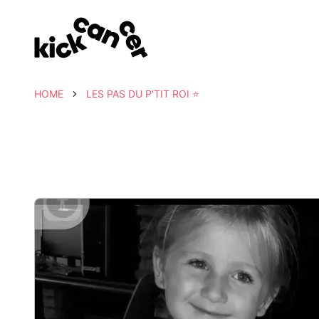
HOME
LES PAS DU P'TIT ROI ⭐️