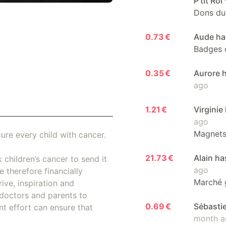
P'tit Roi 
Dons du 
0.73 €
Aude has
Badges 
0.35 €
Aurore h
ago
1.21 €
Virginie
ago
Magnet
ure every child with cancer.
21.73 €
Alain ha
 children’s cancer to send it
ago
 therefore financially
Marché 
ive, inspiration and
doctors and parents to
0.69 €
Sébastie
nt effort can ensure that
month a