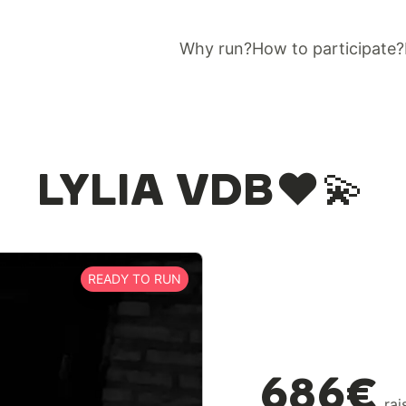
Why run?
How to participate?
LYLIA VDB❤️💫
READY TO RUN
686€
rai