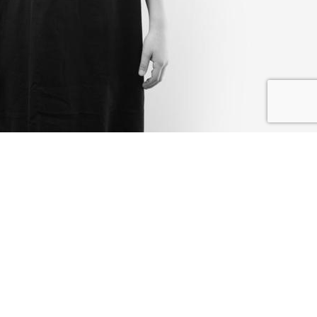
I SHARE
I DONATE