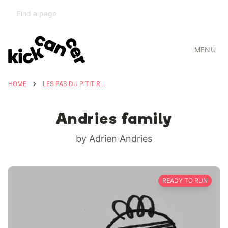
MENU
HOME
LES PAS DU P'TIT ROI ⭐️
Andries family
by Adrien Andries
READY TO RUN