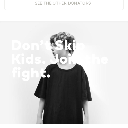
SEE THE OTHER DONATORS
Don’t Skip
Kids. Join the
fight.