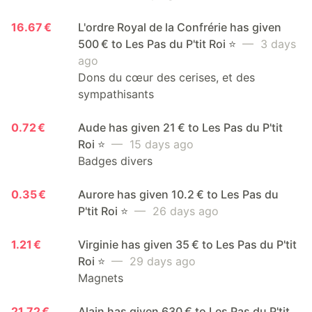
16.67 €
L'ordre Royal de la Confrérie has given
500 € to Les Pas du P'tit Roi ⭐️
— 3 days
ago
Dons du cœur des cerises, et des
sympathisants
0.72 €
Aude has given 21 € to Les Pas du P'tit
Roi ⭐️
— 15 days ago
Badges divers
0.35 €
Aurore has given 10.2 € to Les Pas du
P'tit Roi ⭐️
— 26 days ago
1.21 €
Virginie has given 35 € to Les Pas du P'tit
Roi ⭐️
— 29 days ago
Magnets
21.72 €
Alain has given 630 € to Les Pas du P'tit