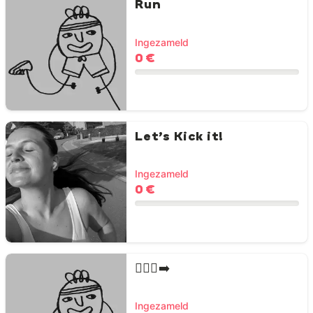
Run
Ingezameld
0 €
Let’s Kick it!
Ingezameld
0 €
🏃🏻‍♀️‍➡️
Ingezameld