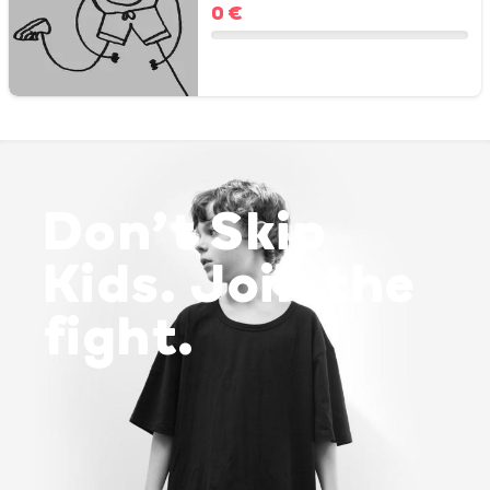
0 €
Don’t Skip
Kids. Join the
fight.