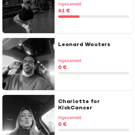
Ingezameld
61 €
Leonard Wouters
Ingezameld
0 €
Charlotte for
KickCancer
Ingezameld
0 €