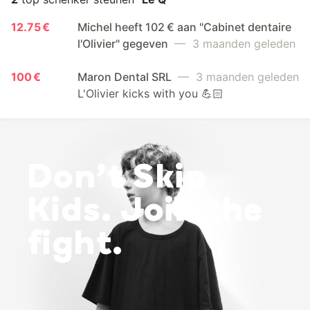
12.75 €
Michel heeft 102 € aan "Cabinet dentaire
l'Olivier" gegeven
— 3 maanden geleden
100 €
Maron Dental SRL
— 3 maanden geleden
L'Olivier kicks with you 💪🏻
Don’t Skip
Kids. Join the
fight.