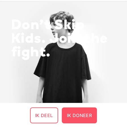
Don’t Skip
Kids. Join the
fight.
IK DEEL
IK DONEER