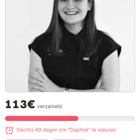
113€
verzameld
Slechts 49 dagen om "Daphné" te steunen