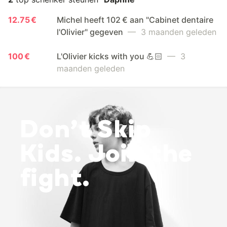
12.75 €
Michel heeft 102 € aan "Cabinet dentaire
l'Olivier" gegeven
— 3 maanden geleden
100 €
L'Olivier kicks with you 💪🏻
— 3
maanden geleden
Don’t Skip
Kids. Join the
fight.