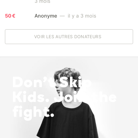
3 mois
50 €
Anonyme
— il y a 3 mois
VOIR LES AUTRES DONATEURS
Don’t Skip
Kids. Join the
fight.