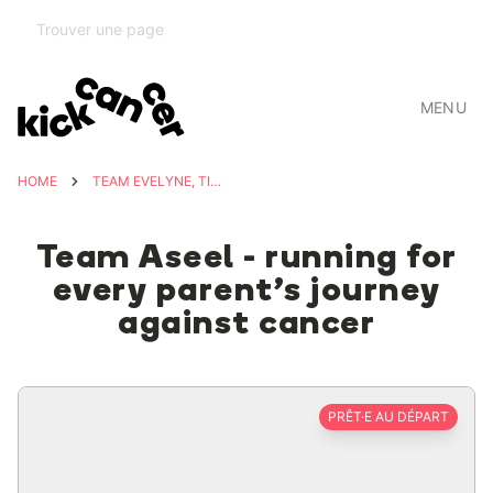
MENU
HOME
TEAM EVELYNE, TIMÉO & SOPHIA
Team Aseel - running for
every parent’s journey
against cancer
PRÊT·E AU DÉPART