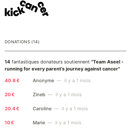
DONATIONS (14)
14
fantastiques donateurs soutiennent
"Team Aseel -
running for every parent’s journey against cancer"
40.8 €
Anonyme
— il y a 1 mois
20 €
Zineb
— il y a 1 mois
20.4 €
Caroline
— il y a 1 mois
10 €
Marie
— il y a 1 mois